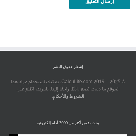
إشعار حقوق النشر
© ‎CalcuLife.com‎ 2019 – 2025. يمكنك استخدام مواد هذا
الموقع ما دمت تضع رابطًا راجعًا إلينا. للمزيد، اطّلع على
الشروط والأحكام
.
بحث ضمن أكثر من 3000 أداة إلكترونية