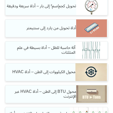
تحويل كجم/سم² إلى بار – أداة سريعة ودقيقة
أداة تحويل من يارد إلى سنتيمتر
آلة حاسبة للظل – أداة بسيطة في علم
المثلثات
محول الكيلووات إلى الطن – أداة HVAC
محول BTU إلى الطن – أداة HVAC عبر
الإنترنت