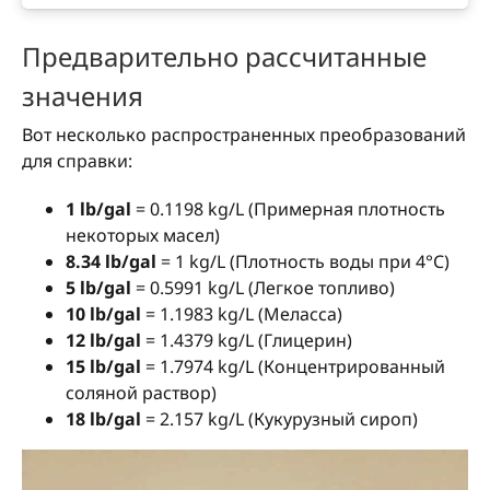
Предварительно рассчитанные
значения
Вот несколько распространенных преобразований
для справки:
1 lb/gal
= 0.1198 kg/L (Примерная плотность
некоторых масел)
8.34 lb/gal
= 1 kg/L (Плотность воды при 4°C)
5 lb/gal
= 0.5991 kg/L (Легкое топливо)
10 lb/gal
= 1.1983 kg/L (Меласса)
12 lb/gal
= 1.4379 kg/L (Глицерин)
15 lb/gal
= 1.7974 kg/L (Концентрированный
соляной раствор)
18 lb/gal
= 2.157 kg/L (Кукурузный сироп)