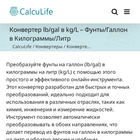
Skip
to
content
Конвертер lb/gal в kg/L – Фунты/Галлон
в Килограммы/Литр
CalcuLife
/
Конвертеры
/
Конверте...
Преобразуйте фунты на галлон (lb/gal) в
килограммы на литр (kg/L) с помощью этого
простого и эффективного онлайн-инструмента.
Этот конвертер разработан для быстрых и точных
преобразований, идеально подходит для
использования в различных отраслях, таких как
химия, инженерия и измерение жидкостей.
Инструмент позволяет автоматически
преобразовывать в обоих направлениях, что
делает перевод из фунтов на галлон в килограммы
на литр и обратно легким и удобным.