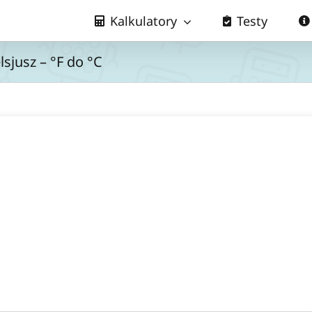
Kalkulatory
Testy
lsjusz – °F do °C