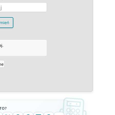
mień
j.
ne
TO?