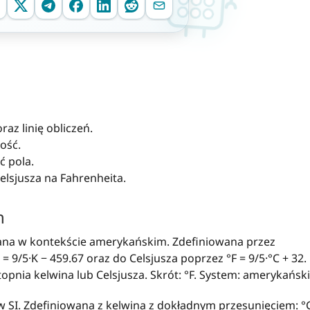
az linię obliczeń.
ość.
ć pola.
elsjusza na Fahrenheita.
h
na w kontekście amerykańskim. Zdefiniowana przez
= 9/5·K − 459.67 oraz do Celsjusza poprzez °F = 9/5·°C + 32.
pnia kelwina lub Celsjusza. Skrót: °F. System: amerykański
SI. Zdefiniowana z kelwina z dokładnym przesunięciem: °