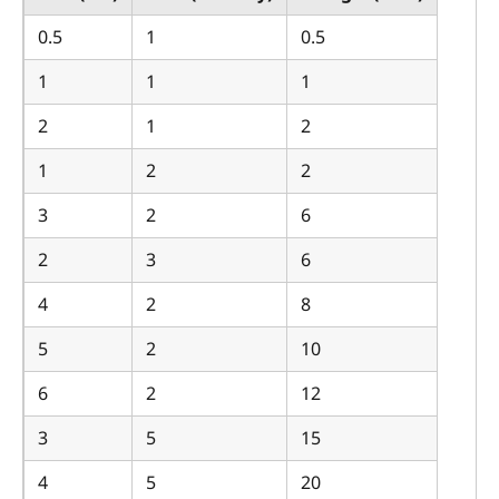
0.5
1
0.5
1
1
1
2
1
2
1
2
2
3
2
6
2
3
6
4
2
8
5
2
10
6
2
12
3
5
15
4
5
20