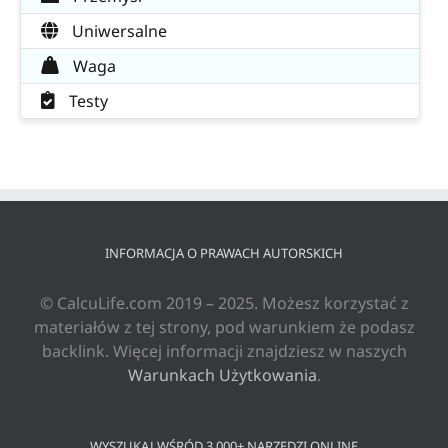
Uniwersalne
Waga
Testy
INFORMACJA O PRAWACH AUTORSKICH
© CalcuLife.com 2019 – 2025. Możesz korzystać z
materiałów z tej strony, pod warunkiem że podasz
backlink. Więcej informacji znajdziesz w naszych
Warunkach Użytkowania
.
WYSZUKAJ WŚRÓD 3 000+ NARZĘDZI ONLINE