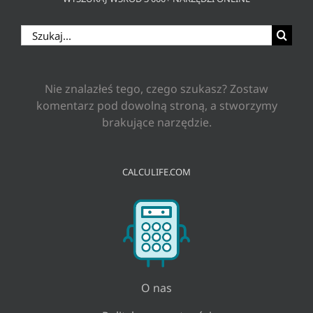
Szukaj
Nie znalazłeś tego, czego szukasz? Zostaw
komentarz pod dowolną stroną, a stworzymy
brakujące narzędzie.
CALCULIFE.COM
O nas