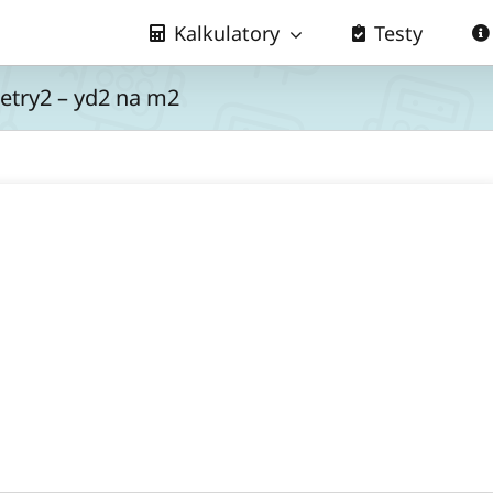
Kalkulatory
Testy
etry2 – yd2 na m2