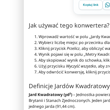
Kopiuj link
Jak używać tego konwertera?
Wprowadź wartość w polu „Jardy Kwa
Wybierz liczbę miejsc po przecinku dla
Kliknij przycisk
Przelicz
, aby obliczyć 
Wynik pojawi się w polu „Metry Kwadr
Aby skopiować wynik do schowka, klik
Użyj przycisku
Wyczyść wszystko
, aby z
Aby odwrócić konwersję, kliknij przyc
Definicje Jardów Kwadratow
Jard Kwadratowy (yd²)
– Jednostka powierz
Brytanii i Stanach Zjednoczonych. Jeden j
jednego jarda (91,44 cm).