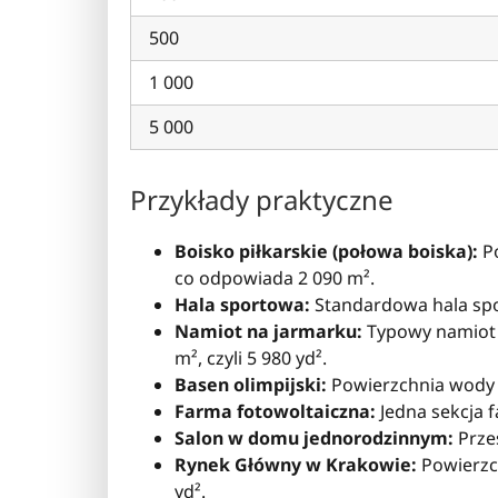
500
1 000
5 000
Przykłady praktyczne
Boisko piłkarskie (połowa boiska):
Po
co odpowiada 2 090 m².
Hala sportowa:
Standardowa hala spo
Namiot na jarmarku:
Typowy namiot 
m², czyli 5 980 yd².
Basen olimpijski:
Powierzchnia wody w
Farma fotowoltaiczna:
Jedna sekcja f
Salon w domu jednorodzinnym:
Przes
Rynek Główny w Krakowie:
Powierzc
yd².