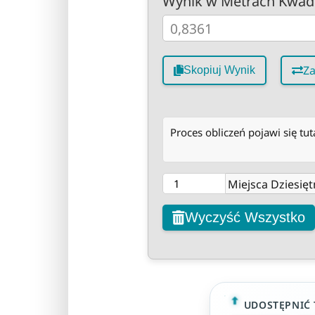
Wynik w Metrach Kwad
Z
Skopiuj Wynik
Proces obliczeń pojawi się tuta
Miejsca Dziesięt
Wyczyść Wszystko
UDOSTĘPNIĆ 