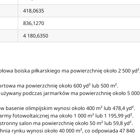
418,0635
836,1270
4 180,6350
łowa boiska piłkarskiego ma powierzchnię około 2 500 yd²
rtowa ma powierzchnię około 600 yd² lub 500 m².
używany podczas jarmarków ma powierzchnię około 5 000
 basenie olimpijskim wynosi około 400 m² lub 478,4 yd².
army fotowoltaicznej ma około 1 000 m² lub 1 195,99 yd².
tronny salon ma powierzchnię około 50 m² lub 59,8 yd².
hnia rynku wynosi około 40 000 m², co odpowiada 47 840