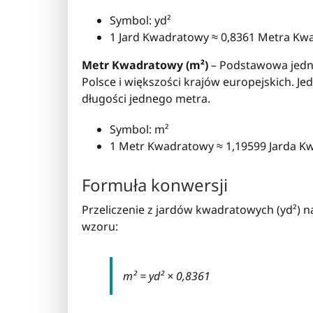
Symbol: yd²
1 Jard Kwadratowy ≈ 0,8361 Metra K
Metr Kwadratowy (m²)
– Podstawowa jedn
Polsce i większości krajów europejskich. 
długości jednego metra.
Symbol: m²
1 Metr Kwadratowy ≈ 1,19599 Jarda 
Formuła konwersji
Przeliczenie z jardów kwadratowych (yd²)
wzoru:
m² = yd² × 0,8361