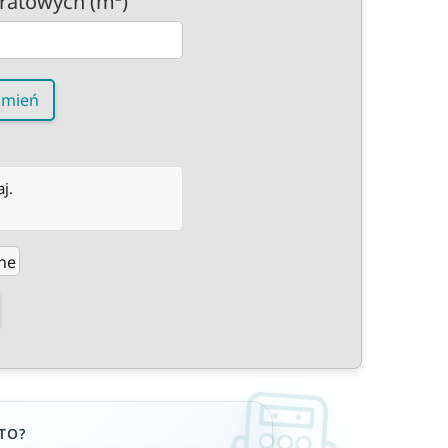
ratowych (m²)
amień
j.
ne
TO?