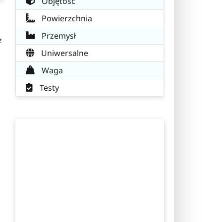
Objętość
Powierzchnia
Przemysł
z
Uniwersalne
Waga
Testy