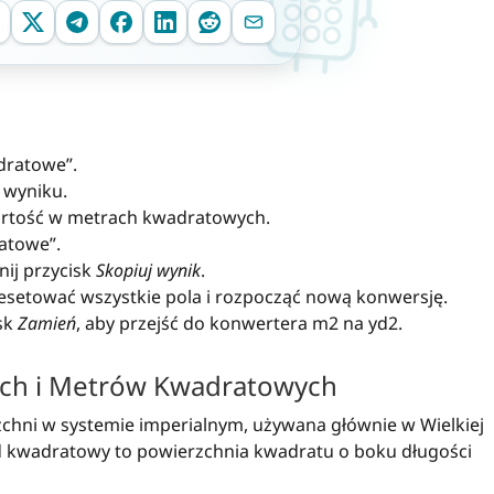
dratowe”.
 wyniku.
wartość w metrach kwadratowych.
atowe”.
nij przycisk
Skopiuj wynik
.
resetować wszystkie pola i rozpocząć nową konwersję.
isk
Zamień
, aby przejść do konwertera m2 na yd2.
ych i Metrów Kwadratowych
chni w systemie imperialnym, używana głównie w Wielkiej
ard kwadratowy to powierzchnia kwadratu o boku długości