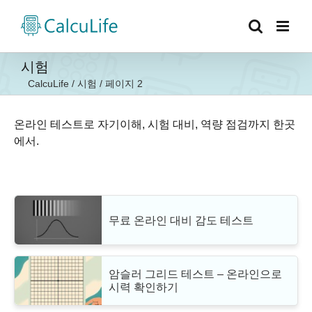
콘
텐
츠
로
시험
건
CalcuLife
/
시험
/
페이지 2
너
뛰
기
온라인 테스트로 자기이해, 시험 대비, 역량 점검까지 한곳
에서.
무료 온라인 대비 감도 테스트
암슬러 그리드 테스트 – 온라인으로
시력 확인하기