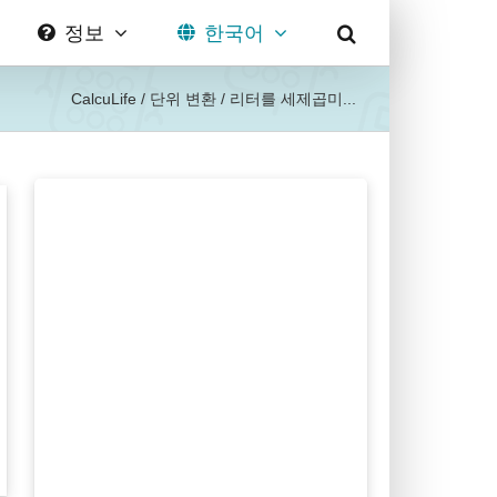
정보
한국어
CalcuLife
/
단위 변환
/
리터를 세제곱미...