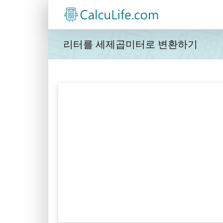
콘
텐
츠
로
리터를 세제곱미터로 변환하기
건
너
뛰
기