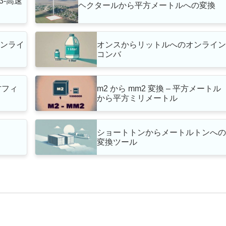
3-高速
ヘクタールから平方メートルへの変換
オンライ
オンスからリットルへのオンライ
コンバ
立方フィ
m2 から mm2 変換 – 平方メートル
から平方ミリメートル
ショートトンからメートルトンへ
ル
変換ツール