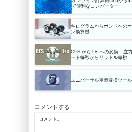
オンライン計算機cm3からm
で便利なコンバーター
キログラムからポンドへの
ン換算機
CFS から L/s への変換 – 
ート毎秒からリットル毎秒
ユニバーサル重量変換ツー
コメントする
Comment