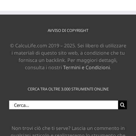
AVVISO DI COPYRIGHT
© CalcuLife.com 2019 – 2025. Sei libero di utilizzare
i materiali di questo sito web, a condizione che tu
fornisca un backlink. Per maggiori dettagli,
consulta i nostri
Termini e Condizioni
.
CERCA TRA OLTRE 3.000 STRUMENTI ONLINE
Cerca
per:
Non trovi ciò che ti serve? Lascia un commento in
qualsiasi articolo e realizzeremo lo strumento che