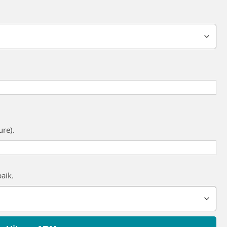
ure).
aik.