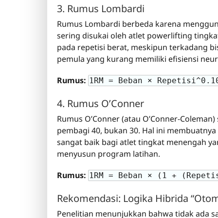
3. Rumus Lombardi
Rumus Lombardi berbeda karena menggunaka
sering disukai oleh atlet powerlifting ting
pada repetisi berat, meskipun terkadang b
pemula yang kurang memiliki efisiensi neu
Rumus:
1RM = Beban × Repetisi^0.1
4. Rumus O’Conner
Rumus O’Conner (atau O’Conner-Coleman) 
pembagi 40, bukan 30. Hal ini membuatnya le
sangat baik bagi atlet tingkat menengah y
menyusun program latihan.
Rumus:
1RM = Beban × (1 + (Repeti
Rekomendasi: Logika Hibrida “Otom
Penelitian menunjukkan bahwa tidak ada sa