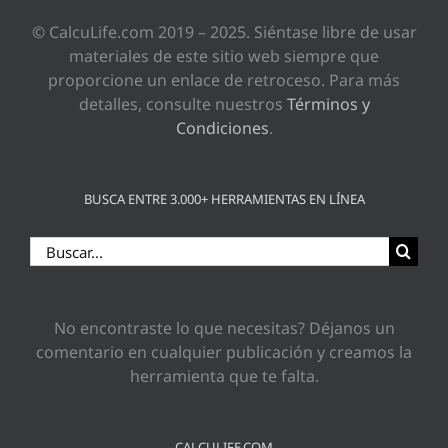
© CalcuLife.com 2019 – 2025. Siéntase libre de usar
materiales de este sitio web siempre que
proporcione un enlace de retroceso. Para más
detalles, consulte nuestros
Términos y
Condiciones
.
BUSCA ENTRE 3.000+ HERRAMIENTAS EN LÍNEA
Buscar:
No encontraste lo que necesitas? Déjanos un
comentario en cualquier publicación y creamos la
herramienta que te falta.
CALCULIFE.COM