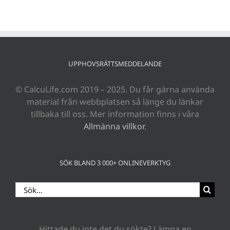
UPPHOVSRÄTTSMEDDELANDE
© CalcuLife.com 2019 – 2025. Du får gärna använda
material från webbplatsen så länge du länkar
tillbaka till oss. Mer information finns i våra
Allmänna villkor
.
SÖK BLAND 3 000+ ONLINEVERKTYG
Sök
efter:
Hittade du inte det du sökte? Lämna en