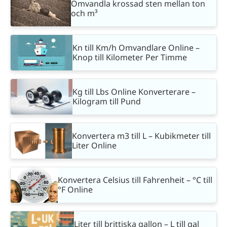
Omvandla krossad sten mellan ton
och m³
Kn till Km/h Omvandlare Online –
Knop till Kilometer Per Timme
Kg till Lbs Online Konverterare –
Kilogram till Pund
Konvertera m3 till L – Kubikmeter till
Liter Online
Konvertera Celsius till Fahrenheit – °C till
°F Online
Liter till brittiska gallon – L till gal