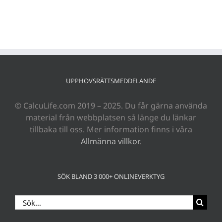
UPPHOVSRÄTTSMEDDELANDE
© CalcuLife.com 2019 – 2025. Du får gärna använda
material från webbplatsen så länge du länkar
tillbaka till oss. Mer information finns i våra
Allmänna villkor
.
SÖK BLAND 3 000+ ONLINEVERKTYG
Sök
efter: