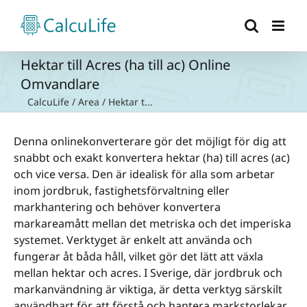
Fortsätt
till
innehållet
Hektar till Acres (ha till ac) Online
Omvandlare
CalcuLife
/
Area
/
Hektar t...
Denna onlinekonverterare gör det möjligt för dig att
snabbt och exakt konvertera hektar (ha) till acres (ac)
och vice versa. Den är idealisk för alla som arbetar
inom jordbruk, fastighetsförvaltning eller
markhantering och behöver konvertera
markareamått mellan det metriska och det imperiska
systemet. Verktyget är enkelt att använda och
fungerar åt båda håll, vilket gör det lätt att växla
mellan hektar och acres. I Sverige, där jordbruk och
markanvändning är viktiga, är detta verktyg särskilt
användbart för att förstå och hantera markstorlekar.