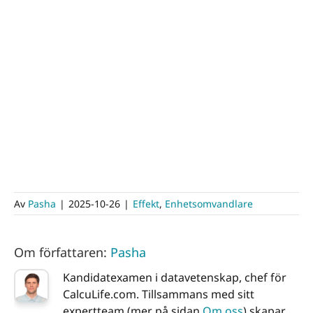
Av
Pasha
|
2025-10-26
|
Effekt
,
Enhetsomvandlare
Om författaren:
Pasha
Kandidatexamen i datavetenskap, chef för
CalcuLife.com. Tillsammans med sitt
expertteam (mer på sidan
Om oss
) skapar