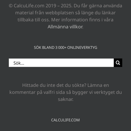
© CalcuLife.com 2019 – 2025. Du får gärna använda
material från webbplatsen så länge du länkar
tillbaka till oss. Mer information finns i våra
Allmänna villkor
.
SÖK BLAND 3 000+ ONLINEVERKTYG
Sök
efter:
Hittade du inte det du sökte? Lämna en
kommentar på valfri sida så bygger vi verktyget du
saknar.
CALCULIFE.COM