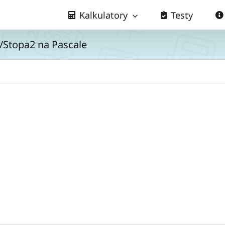
Kalkulatory
Testy
y/Stopa2 na Pascale