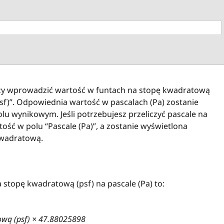
rczy wprowadzić wartość w funtach na stopę kwadratową
sf)”. Odpowiednia wartość w pascalach (Pa) zostanie
lu wynikowym. Jeśli potrzebujesz przeliczyć pascale na
ść w polu “Pascale (Pa)”, a zostanie wyświetlona
kwadratową.
stopę kwadratową (psf) na pascale (Pa) to:
tową (psf) × 47.88025898