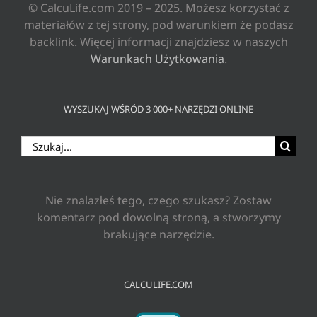
© CalcuLife.com 2019 – 2025. Możesz korzystać z
materiałów z tej strony, pod warunkiem że podasz
backlink. Więcej informacji znajdziesz w naszych
Warunkach Użytkowania
.
WYSZUKAJ WŚRÓD 3 000+ NARZĘDZI ONLINE
Szukaj
Nie znalazłeś tego, czego szukasz? Zostaw
komentarz pod dowolną stroną, a stworzymy
brakujące narzędzie.
CALCULIFE.COM