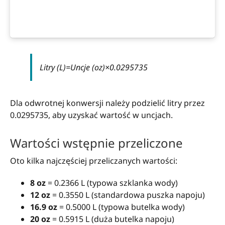
Litry (L)
=
Uncje (oz)
×
0.0295735
Dla odwrotnej konwersji należy podzielić litry przez
0.0295735, aby uzyskać wartość w uncjach.
Wartości wstępnie przeliczone
Oto kilka najczęściej przeliczanych wartości:
8 oz
= 0.2366 L (typowa szklanka wody)
12 oz
= 0.3550 L (standardowa puszka napoju)
16.9 oz
= 0.5000 L (typowa butelka wody)
20 oz
= 0.5915 L (duża butelka napoju)