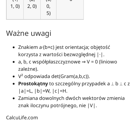
1, 0)
2, 0)
0,
5)
Ważne uwagi
Znakiem a·(b×c) jest orientacja; objętość
korzysta z wartości bezwzględnej |·|.
a, b, c współpłaszczyznowe ⇒ V = 0 (liniowo
zależne).
V² odpowiada det(Gram(a,b,c)).
Prostokątny
to szczególny przypadek a ⟂ b ⟂ c z
|a|=L, |b|=W, |c|=H.
Zamiana dowolnych dwóch wektorów zmienia
znak iloczynu potrójnego, nie |V|.
CalcuLife.com