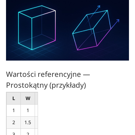
Wartości referencyjne —
Prostokątny (przykłady)
L
W
H
V
1
1
1
1
2
1.5
0.5
1.5
3
2
1.5
9