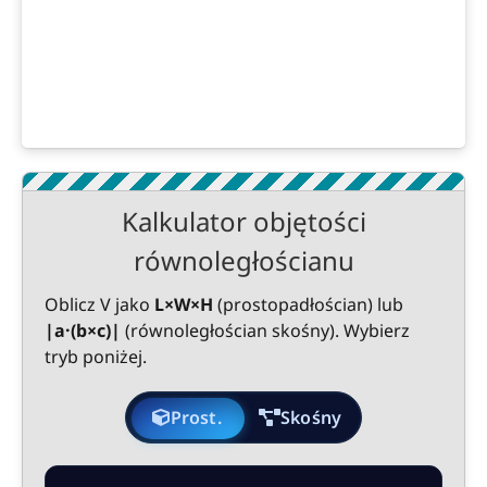
Kalkulator objętości
równoległościanu
Oblicz V jako
L×W×H
(prostopadłościan) lub
|a·(b×c)|
(równoległościan skośny). Wybierz
tryb poniżej.
Prost.
Skośny