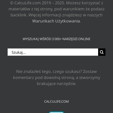
© CalcuLife.com 2019 – 2025. Możesz korzystać z
materiałów z tej strony, pod warunkiem że podasz
backlink. Więcej informacji znajdziesz w naszych
Warunkach Użytkowania
.
WYSZUKAJ WŚRÓD 3 000+ NARZĘDZI ONLINE
Szukaj
Nie znalazłeś tego, czego szukasz? Zostaw
komentarz pod dowolną stroną, a stworzymy
brakujące narzędzie.
CALCULIFE.COM