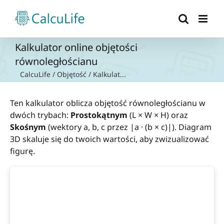
Przejdź
do
zawartości
Kalkulator online objętości
równoległościanu
CalcuLife
/
Objętość
/
Kalkulat...
Ten kalkulator oblicza objętość równoległościanu w
dwóch trybach:
Prostokątnym
(L × W × H) oraz
Skośnym
(wektory a, b, c przez |a · (b × c)|). Diagram
3D skaluje się do twoich wartości, aby zwizualizować
figurę.