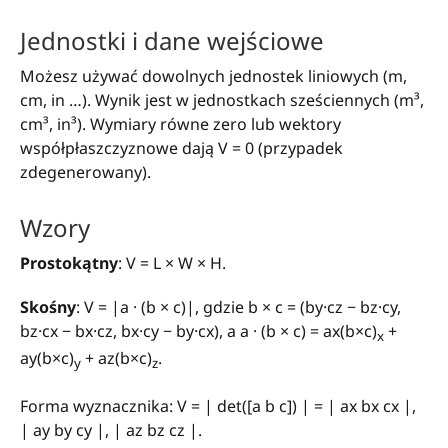
Jednostki i dane wejściowe
Możesz używać dowolnych jednostek liniowych (m,
cm, in …). Wynik jest w jednostkach sześciennych (m³,
cm³, in³). Wymiary równe zero lub wektory
współpłaszczyznowe dają V = 0 (przypadek
zdegenerowany).
Wzory
Prostokątny
: V = L × W × H.
Skośny
: V = |a · (b × c)|, gdzie b × c = (by·cz − bz·cy,
bz·cx − bx·cz, bx·cy − by·cx), a a · (b × c) = ax(b×c)
+
x
ay(b×c)
+ az(b×c)
.
y
z
Forma wyznacznika: V = | det([a b c]) | = | ax bx cx |,
| ay by cy |, | az bz cz |.