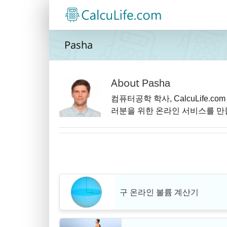
콘
텐
츠
로
Pasha
건
너
뛰
About
Pasha
기
컴퓨터공학 학사, CalcuLife.
러분을 위한 온라인 서비스를 만
구 온라인 볼륨 계산기