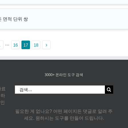
든 면적 단위 쌍
1
···
16
17
18
3000+ 온라인 도구 검색
검
 자료
색:
용하
확인
필요한 게 없나요? 어떤 페이지든 댓글로 알려 주
세요. 원하시는 도구를 만들어 드립니다.