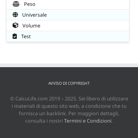
Peso
Universale
Volume
Test
AVVISO DI COPYRIGHT
© CalcuLife.com 2019 – 2025. Sei libero di utilizzare
i materiali di questo sito web, a condizione che tu
fornisca un backlink. Per maggiori dettagli,
consulta i nostri
Termini e Condizioni
.