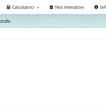
Calcolatrici
Test interattivi
In
condo