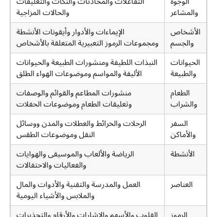
الوجوه
التفاعلات والمحادثات والنكات والتعليقات
والمشاعر
والحالات المزاجية
الأشخاص
الإيماءات والأدوار وأيقونات الأنشطة
والجسم
ومجموعات الرموز التعبيرية المتعلقة بالأشخاص
الحيوانات
النبذات اللطيفة ومنشورات الطبيعة والحيوانات
والطبيعة
الأليفة والمواسم وموضوعات الهواء الطلق
الطعام
منشورات المطاعم والقوائم والوصفات
والشراب
وتعليقات الطعام وموضوعات الحفلات
السفر
الرحلات والخرائط والعطلات والمدن ووسائل
والأماكن
النقل وموضوعات الطقس
الأنشطة
الرياضة والألعاب والموسيقى والهوايات
والفعاليات والاحتفالات
العناصر
العمل والمدرسة والتقنية والأدوات والمال
والملابس والأشياء اليومية
الرموز
القلوب والأسهم والإشارات والأرقام والتحذيرات