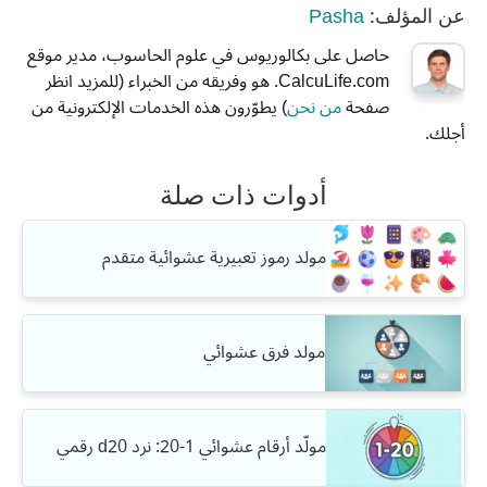
Pasha
عن المؤلف:
حاصل على بكالوريوس في علوم الحاسوب، مدير موقع
CalcuLife.com. هو وفريقه من الخبراء (للمزيد انظر
صفحة
من نحن
) يطوّرون هذه الخدمات الإلكترونية من
أجلك.
أدوات ذات صلة
مولد رموز تعبيرية عشوائية متقدم
مولد فرق عشوائي
مولّد أرقام عشوائي 1-20: نرد d20 رقمي